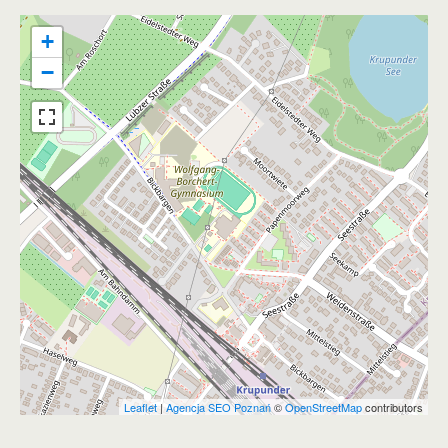
+
−
Leaflet
|
Agencja SEO Poznań
©
OpenStreetMap
contributors